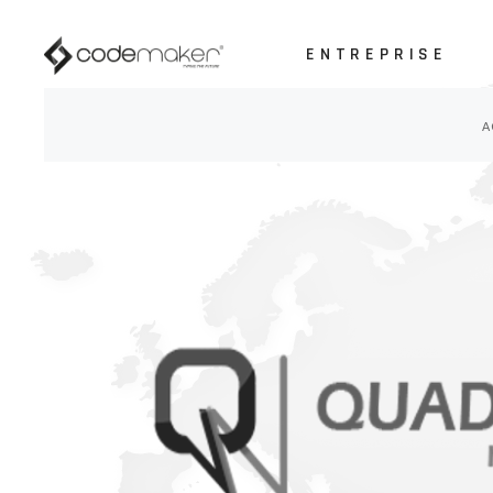
ENTREPRISE
A propos de nous
Nos clients
A
Nos marques
A propos de nous
Partenariats
Nos clients
Nos marques
Partenariats