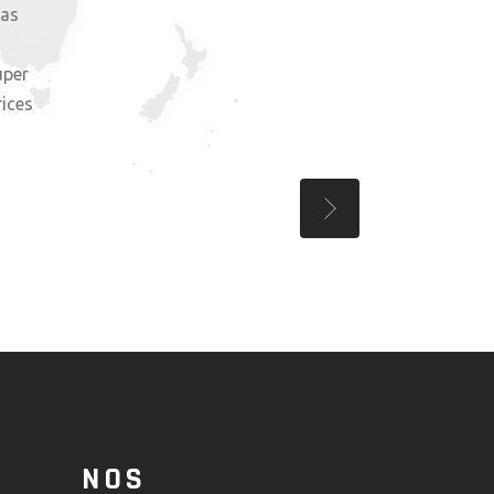
pas
uper
rices
NOS