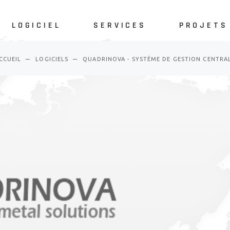
LOGICIEL
SERVICES
PROJETS
Logiciel SIG
Assistance technique
Sites web
APP Android
Analyse médico-légale
Logiciel
CCUEIL
LOGICIELS
QUADRINOVA - SYSTÈME DE GESTION CENTRA
APP iOS
Cybersécurité
Logiciel SIG
Assistance technique
Sites web
Autres logiciels
Conseil
APP Android
Analyse médico-légale
Logiciel
Récupération des
APP iOS
Cybersécurité
données
Autres logiciels
Conseil
Hébergement
Récupération des
Sites web
données
Hébergement
Sites web