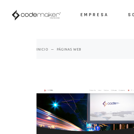
EMPRESA
S
Sobre nosotros
Nuestros clientes
Nuestras marcas
Sobre nosotros
So
Nuestros partners
INICIO
PÁGINAS WEB
Nuestros clientes
AP
Nuestras marcas
AP
Nuestros partners
Ot