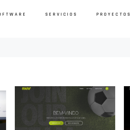
OFTWARE
SERVICIOS
PROYECTO
Software SIG
Asistencia técnica
Páginas we
APP Android
Análisis forense
Software
APP iOS
Ciberseguridad
ftware SIG
Asistencia técnica
Páginas web
Otros Softwares
Consultoría
P Android
Análisis forense
Software
Recuperación de datos
P iOS
Ciberseguridad
Alojamiento
ros Softwares
Consultoría
Páginas web
Recuperación de datos
Alojamiento
Páginas web