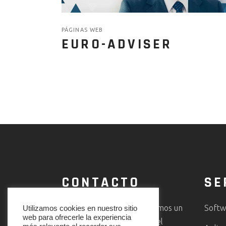
PÁGINAS WEB
EURO-ADVISER
CONTACTO
SE
En CODEMAKER te ofrecemos un
Softw
Utilizamos cookies en nuestro sitio
web para ofrecerle la experiencia
servicio multidisciplinar en el