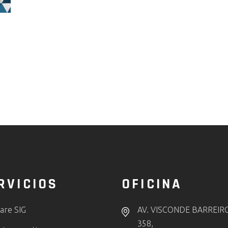
RVICIOS
OFICINA
are SIG
AV. VISCONDE BARREIR
358,