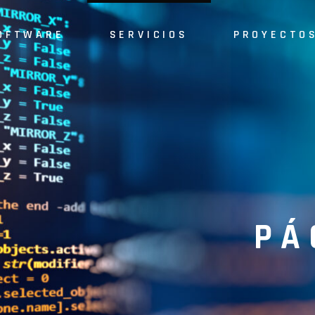
OFTWARE
SERVICIOS
PROYECTO
Software SIG
Asistencia técnica
Páginas we
APP Android
Análisis forense
Software
APP iOS
Ciberseguridad
ftware SIG
Asistencia técnica
Páginas web
Otros Softwares
Consultoría
P Android
Análisis forense
Software
Recuperación de datos
P iOS
Ciberseguridad
Alojamiento
ros Softwares
Consultoría
Páginas web
Recuperación de datos
PÁ
Alojamiento
Páginas web