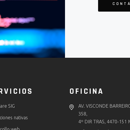
CONT
RVICIOS
OFICINA
are SIG
AV. VISCONDE BARREIR
358,
ciones nativas
4º DIR TRAS, 4470-151 
rollo web