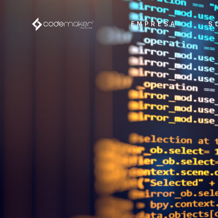
EMPRESA
S
Sobre nosotros
Nuestros clientes
Nuestras marcas
Sobre nosotros
So
Nuestros partners
Nuestros clientes
AP
Nuestras marcas
AP
Nuestros partners
Ot