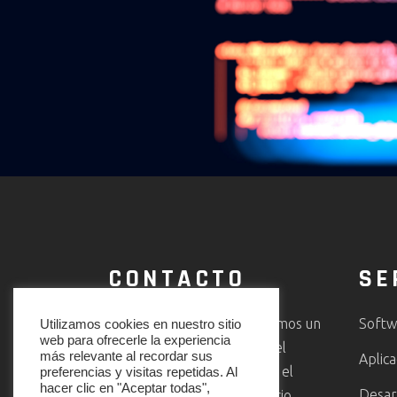
CONTACTO
SE
En CODEMAKER te ofrecemos un
Softw
Utilizamos cookies en nuestro sitio
web para ofrecerle la experiencia
servicio multidisciplinar en el
más relevante al recordar sus
Aplica
ámbito informático. Somos el
preferencias y visitas repetidas. Al
hacer clic en "Aceptar todas",
Desar
partner ideal para tu negocio.