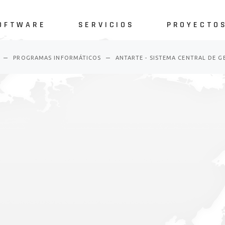
OFTWARE
SERVICIOS
PROYECTO
Software SIG
Asistencia técnica
Páginas we
APP Android
Análisis forense
Software
PROGRAMAS INFORMÁTICOS
ANTARTE - SISTEMA CENTRAL DE G
APP iOS
Ciberseguridad
ftware SIG
Asistencia técnica
Páginas web
Otros Softwares
Consultoría
P Android
Análisis forense
Software
Recuperación de datos
P iOS
Ciberseguridad
Alojamiento
ros Softwares
Consultoría
Páginas web
Recuperación de datos
Alojamiento
Páginas web