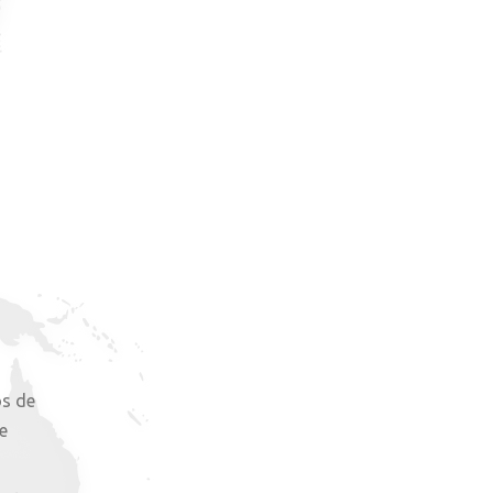
os de
e