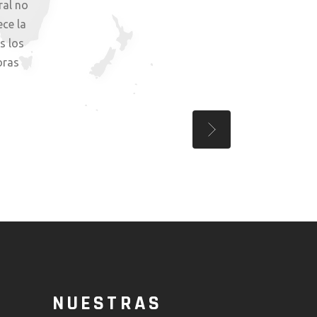
ral no
ece la
s los
oras
NUESTRAS